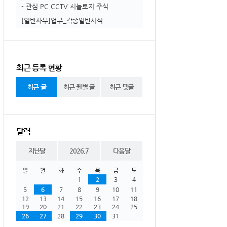
- 관심 PC CCTV 시놀로지 주식
[일반사무]업무_각종일반서식
최근 등록 현황
최근 글
최근 월별 글
최근 댓글
달력
지난달
2026.7
다음달
일
월
화
수
목
금
토
1
2
3
4
5
6
7
8
9
10
11
12
13
14
15
16
17
18
19
20
21
22
23
24
25
26
27
28
29
30
31