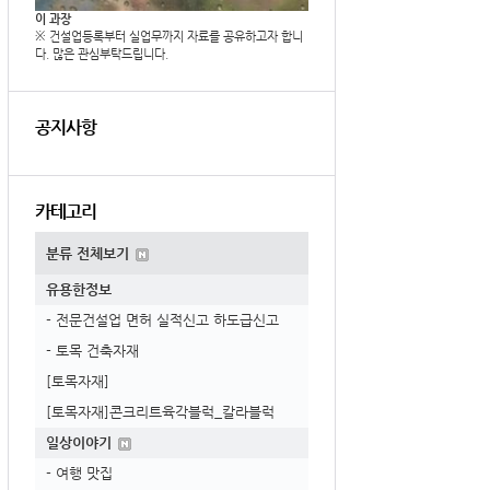
이 과장
※ 건설업등록부터 실업무까지 자료를 공유하고자 합니
다. 많은 관심부탁드립니다.
공지사항
카테고리
분류 전체보기
유용한정보
- 전문건설업 면허 실적신고 하도급신고
- 토목 건축자재
[토목자재]
[토목자재]콘크리트육각블럭_칼라블럭
일상이야기
- 여행 맛집