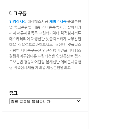
태그 구름
위임장서식
메쉬휀스시공
개비온시공
중고콘판
넬
중고콘판넬 대용
개비온옹벽시공
살아서장
까지
서류제출목록
프린터거치대
적격심사서류
데스케테라어
재생합판
넷플릭스싸게
나무합판
대용
장용성프로바이오틱스
pc선반
넷플릭스
저렴히
서대문구등산
안산산행
가민포러너165
경량체어구입이유
프린터선반
안산등산로
갬스
고보는법
경량체어단점
본체선반
게비온시공현
장
적격심사제출
게비옹
재생콘판넬비교
링크