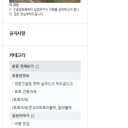
이 과장
※ 건설업등록부터 실업무까지 자료를 공유하고자 합니
다. 많은 관심부탁드립니다.
공지사항
카테고리
분류 전체보기
유용한정보
- 전문건설업 면허 실적신고 하도급신고
- 토목 건축자재
[토목자재]
[토목자재]콘크리트육각블럭_칼라블럭
일상이야기
- 여행 맛집