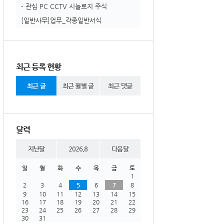
- 관심 PC CCTV 시놀로지 주식
[일반사무]업무_각종일반서식
최근 등록 현황
최근 글
최근 월별 글
최근 댓글
달력
지난달
2026.8
다음달
일
월
화
수
목
금
토
1
2
3
4
5
6
7
8
9
10
11
12
13
14
15
16
17
18
19
20
21
22
23
24
25
26
27
28
29
30
31