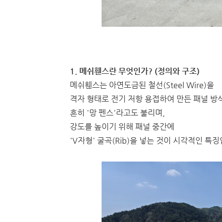
1. 메쉬휀스란 무엇인가? (정의와 구조)
메쉬휀스는 아연도금된 철선(Steel Wire)을
격자 형태로 전기 저항 용접하여 만든 패널 방
흔히 '망 펜스'라고도 불리며,
강도를 높이기 위해 패널 중간에
'V자형' 굴곡(Rib)을 넣는 것이 시각적인 특