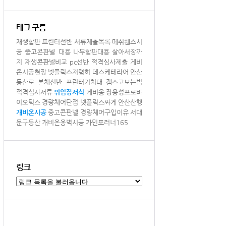
태그 구름
재생합판
프린터선반
서류제출목록
메쉬휀스시
공
중고콘판넬 대용
나무합판대용
살아서장까
지
재생콘판넬비교
pc선반
적격심사제출
게비
온시공현장
넷플릭스저렴히
데스케테라어
안산
등산로
본체선반
프린터거치대
갬스고보는법
적격심사서류
위임장서식
게비옹
장용성프로바
이오틱스
경량체어단점
넷플릭스싸게
안산산행
개비온시공
중고콘판넬
경량체어구입이유
서대
문구등산
개비온옹벽시공
가민포러너165
링크