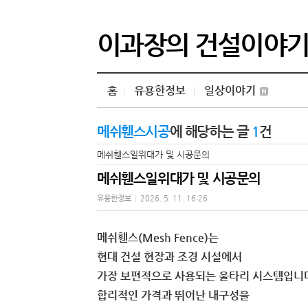
이과장의 건설이야
홈
유용한정보
일상이야기
메쉬휀스시공
에 해당하는 글
1
건
메쉬휀스일위대가 및 시공문의
메쉬휀스일위대가 및 시공문의
유용한정보
|
2026. 5. 11. 16:26
메쉬휀스(Mesh Fence)는
현대 건설 현장과 조경 시설에서
가장 보편적으로 사용되는 울타리 시스템입니
합리적인 가격과 뛰어난 내구성을