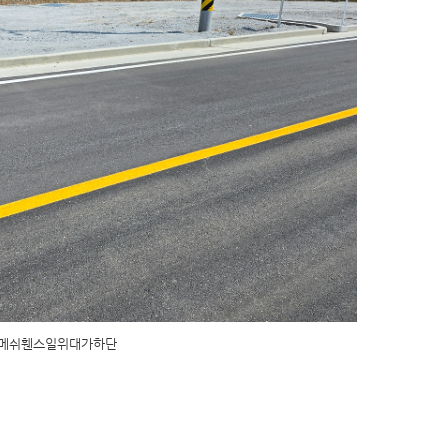
메쉬휀스일위대가하단