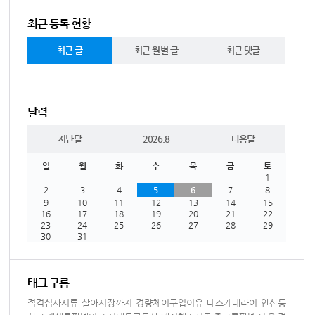
최근 등록 현황
최근 글
최근 월별 글
최근 댓글
달력
지난달
2026.8
다음달
일
월
화
수
목
금
토
1
2
3
4
5
6
7
8
9
10
11
12
13
14
15
16
17
18
19
20
21
22
23
24
25
26
27
28
29
30
31
태그 구름
적격심사서류
살아서장까지
경량체어구입이유
데스케테라어
안산등