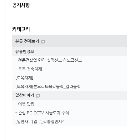
공지사항
카테고리
분류 전체보기
유용한정보
- 전문건설업 면허 실적신고 하도급신고
- 토목 건축자재
[토목자재]
[토목자재]콘크리트육각블럭_칼라블럭
일상이야기
- 여행 맛집
- 관심 PC CCTV 시놀로지 주식
[일반사무]업무_각종일반서식