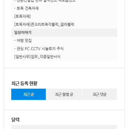
- 전문건설업 면허 실적신고 하도급신고
- 토목 건축자재
[토목자재]
[토목자재]콘크리트육각블럭_칼라블럭
일상이야기
- 여행 맛집
- 관심 PC CCTV 시놀로지 주식
[일반사무]업무_각종일반서식
최근 등록 현황
최근 글
최근 월별 글
최근 댓글
달력