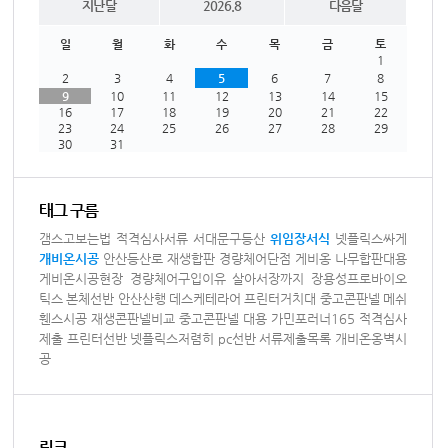
지난달
2026.8
다음달
일
월
화
수
목
금
토
1
2
3
4
5
6
7
8
9
10
11
12
13
14
15
16
17
18
19
20
21
22
23
24
25
26
27
28
29
30
31
태그 구름
갬스고보는법
적격심사서류
서대문구등산
위임장서식
넷플릭스싸게
개비온시공
안산등산로
재생합판
경량체어단점
게비옹
나무합판대용
게비온시공현장
경량체어구입이유
살아서장까지
장용성프로바이오
틱스
본체선반
안산산행
데스케테라어
프린터거치대
중고콘판넬
메쉬
휀스시공
재생콘판넬비교
중고콘판넬 대용
가민포러너165
적격심사
제출
프린터선반
넷플릭스저렴히
pc선반
서류제출목록
개비온옹벽시
공
링크