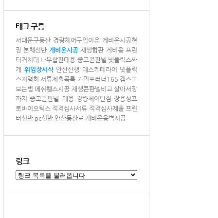
태그 구름
서대문구등산
경량체어구입이유
게비온시공현
장
본체선반
개비온시공
재생합판
게비옹
프린
터거치대
나무합판대용
중고콘판넬
넷플릭스싸
게
위임장서식
안산산행
데스케테라어
넷플릭
스저렴히
서류제출목록
가민포러너165
갬스고
보는법
메쉬휀스시공
재생콘판넬비교
살아서장
까지
중고콘판넬 대용
경량체어단점
장용성프
로바이오틱스
적격심사서류
적격심사제출
프린
터선반
pc선반
안산등산로
개비온옹벽시공
링크