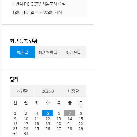
- 관심 PC CCTV 시놀로지 주식
[일반사무]업무_각종일반서식
최근 등록 현황
최근 글
최근 월별 글
최근 댓글
달력
지난달
2026.8
다음달
일
월
화
수
목
금
토
1
2
3
4
5
6
7
8
9
10
11
12
13
14
15
16
17
18
19
20
21
22
23
24
25
26
27
28
29
30
31