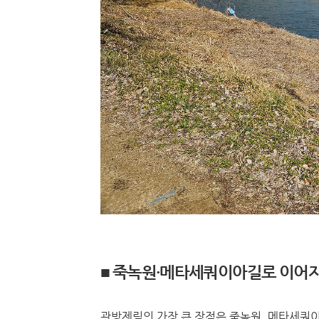
■ 죽녹원·메타세쿼이아길로 이어
관방제림의 가장 큰 장점은 죽녹원, 메타세쿼