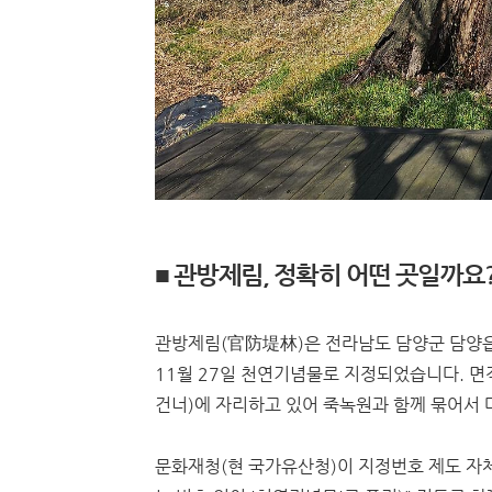
■ 관방제림, 정확히 어떤 곳일까요
관방제림(官防堤林)은 전라남도 담양군 담양읍 
11월 27일 천연기념물로 지정되었습니다. 면적
건너)에 자리하고 있어 죽녹원과 함께 묶어서 
문화재청(현 국가유산청)이 지정번호 제도 자체