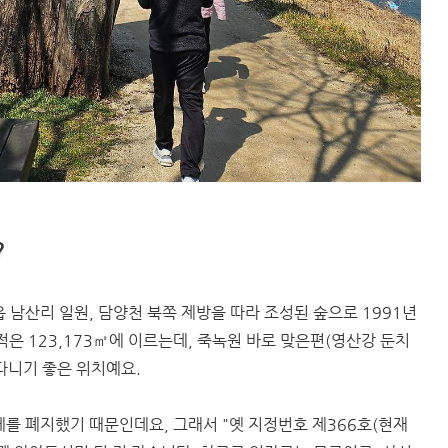
?
남산리 일원, 담양천 북쪽 제방을 따라 조성된 숲으로 1991년
은 123,173㎡에 이르는데, 죽녹원 바로 맞은편(영산강 둔치
다니기 좋은 위치예요.
를 폐지했기 때문인데요, 그래서 "옛 지정번호 제366호(현재