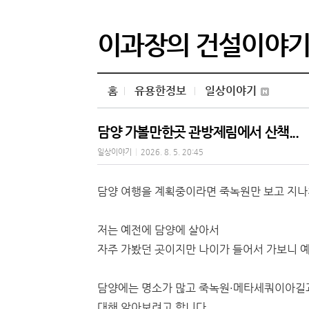
이과장의 건설이야
홈
유용한정보
일상이야기
담양 가볼만한곳 관방제림에서 산책...
일상이야기
|
2026. 8. 5. 20:45
담양 여행을 계획중이라면 죽녹원만 보고 지나
저는 예전에 담양에 살아서
자주 가봤던 곳이지만 나이가 들어서 가보니 
담양에는 명소가 많고 죽녹원·메타세쿼이아길과
대해 알아보려고 합니다.