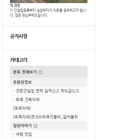
이 과장
※ 건설업등록부터 실업무까지 자료를 공유하고자 합니
다. 많은 관심부탁드립니다.
공지사항
카테고리
분류 전체보기
유용한정보
- 전문건설업 면허 실적신고 하도급신고
- 토목 건축자재
[토목자재]
[토목자재]콘크리트육각블럭_칼라블럭
일상이야기
- 여행 맛집