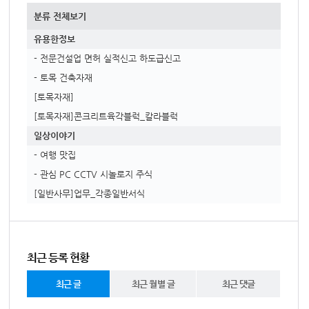
분류 전체보기
유용한정보
- 전문건설업 면허 실적신고 하도급신고
- 토목 건축자재
[토목자재]
[토목자재]콘크리트육각블럭_칼라블럭
일상이야기
- 여행 맛집
- 관심 PC CCTV 시놀로지 주식
[일반사무]업무_각종일반서식
최근 등록 현황
최근 글
최근 월별 글
최근 댓글