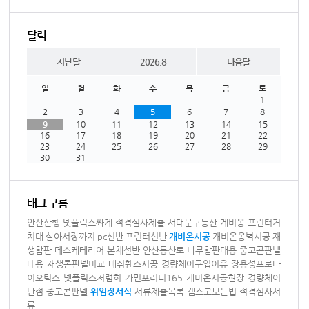
달력
지난달
2026.8
다음달
일
월
화
수
목
금
토
1
2
3
4
5
6
7
8
9
10
11
12
13
14
15
16
17
18
19
20
21
22
23
24
25
26
27
28
29
30
31
태그 구름
안산산행
넷플릭스싸게
적격심사제출
서대문구등산
게비옹
프린터거
치대
살아서장까지
pc선반
프린터선반
개비온시공
개비온옹벽시공
재
생합판
데스케테라어
본체선반
안산등산로
나무합판대용
중고콘판넬
대용
재생콘판넬비교
메쉬휀스시공
경량체어구입이유
장용성프로바
이오틱스
넷플릭스저렴히
가민포러너165
게비온시공현장
경량체어
단점
중고콘판넬
위임장서식
서류제출목록
갬스고보는법
적격심사서
류