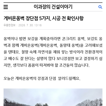
이과장의 건설이야기
게비온옹벽 장단점 5가지, 시공 전 확인사항
유용한정보
|
2026. 7. 30. 13:16
옹벽이나 법면 보강을 계획중이라면
콘크리트 옹벽, 보강토 옹
벽과 함께 게비온옹벽(개비온옹벽, 돌망태 옹벽)을 고려해보셨
을 텐데요.
철망 속에 자연석을 채워 쌓는 방식이라
친환경적이
고 배수도 잘 된다는 설명이 많다 보니
장점만 보고 결정하기 쉽
지만, 생각보다 꼼꼼이 따져봐야 할 조건들이 많습니다.
오늘은 게비온옹벽의 장점과 단점 알려드릴께요.