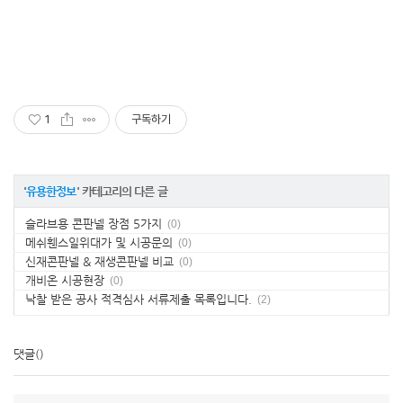
1
구독하기
'
유용한정보
' 카테고리의 다른 글
슬라브용 콘판넬 장점 5가지
(0)
메쉬휀스일위대가 및 시공문의
(0)
신재콘판넬 & 재생콘판넬 비교
(0)
개비온 시공현장
(0)
낙찰 받은 공사 적격심사 서류제출 목록입니다.
(2)
댓글
()