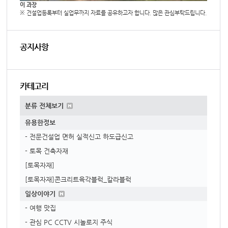
이 과장
※ 건설업등록부터 실업무까지 자료를 공유하고자 합니다. 많은 관심부탁드립니다.
공지사항
카테고리
분류 전체보기
유용한정보
- 전문건설업 면허 실적신고 하도급신고
- 토목 건축자재
[토목자재]
[토목자재]콘크리트육각블럭_칼라블럭
일상이야기
- 여행 맛집
- 관심 PC CCTV 시놀로지 주식