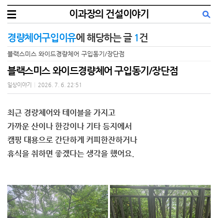
이과장의 건설이야기
경량체어구입이유
에 해당하는 글
1
건
블랙스미스 와이드경량체어 구입동기/장단점
블랙스미스 와이드경량체어 구입동기/장단점
일상이야기
|
2026. 7. 6. 22:51
최근 경량체어와 테이블을 가지고
가까운 산이나 한강이나 기타 등지에서
캠핑 대용으로 간단하게 커피한잔하거나
휴식을 취하면 좋겠다는 생각을 했어요.