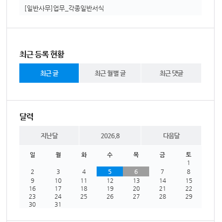
[일반사무]업무_각종일반서식
최근 등록 현황
최근 글
최근 월별 글
최근 댓글
달력
지난달
2026.8
다음달
일
월
화
수
목
금
토
1
2
3
4
5
6
7
8
9
10
11
12
13
14
15
16
17
18
19
20
21
22
23
24
25
26
27
28
29
30
31