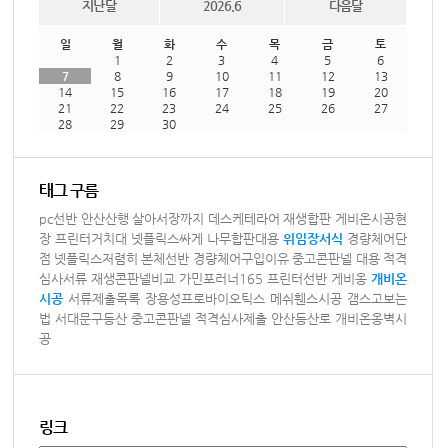
지난달
2026.6
다음달
일
월
화
수
목
금
토
1
2
3
4
5
6
7
8
9
10
11
12
13
14
15
16
17
18
19
20
21
22
23
24
25
26
27
28
29
30
태그 구름
pc선반
안산산행
살아서장까지
데스케테라어
재생합판
게비온시공현
장
프린터거치대
넷플릭스싸게
나무합판대용
위임장서식
경량체어단
점
넷플릭스저렴히
본체선반
경량체어구입이유
중고콘판넬 대용
적격
심사서류
재생콘판넬비교
가민포러너165
프린터선반
게비옹
개비온
시공
서류제출목록
장용성프로바이오틱스
메쉬휀스시공
갬스고보는
법
서대문구등산
중고콘판넬
적격심사제출
안산등산로
개비온옹벽시
공
링크