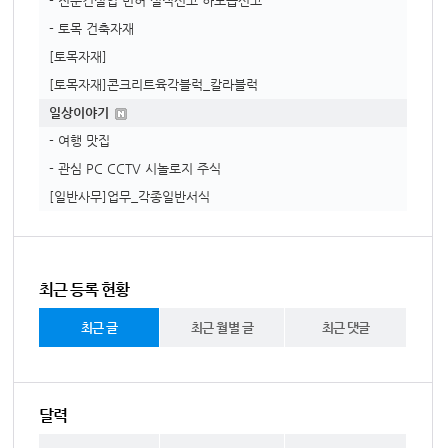
- 전문건설업 면허 실적신고 하도급신고
- 토목 건축자재
[토목자재]
[토목자재]콘크리트육각블럭_칼라블럭
일상이야기
- 여행 맛집
- 관심 PC CCTV 시놀로지 주식
[일반사무]업무_각종일반서식
최근 등록 현황
최근 글
최근 월별 글
최근 댓글
달력