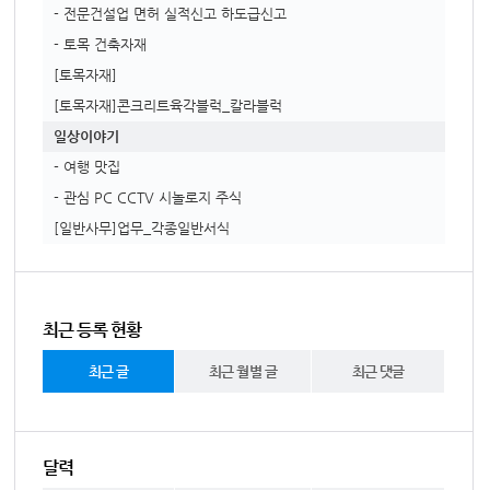
- 전문건설업 면허 실적신고 하도급신고
- 토목 건축자재
[토목자재]
[토목자재]콘크리트육각블럭_칼라블럭
일상이야기
- 여행 맛집
- 관심 PC CCTV 시놀로지 주식
[일반사무]업무_각종일반서식
최근 등록 현황
최근 글
최근 월별 글
최근 댓글
달력