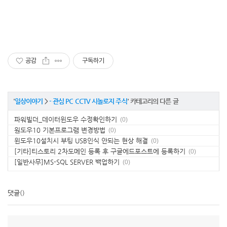
공감
구독하기
'
일상이야기
>
- 관심 PC CCTV 시놀로지 주식
' 카테고리의 다른 글
파워빌더_데이터윈도우 수정확인하기
(0)
원도우10 기본프로그램 변경방법
(0)
윈도우10설치시 부팅 USB인식 안되는 현상 해결
(0)
[기타]티스토리 2차도메인 등록 후 구글에드포스트에 등록하기
(0)
[일반사무]MS-SQL SERVER 백업하기
(0)
댓글
()