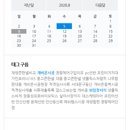
지난달
2026.8
다음달
일
월
화
수
목
금
토
1
2
3
4
5
6
7
8
9
10
11
12
13
14
15
16
17
18
19
20
21
22
23
24
25
26
27
28
29
30
31
태그 구름
재생콘판넬비교
개비온시공
경량체어구입이유
pc선반
프린터거치대
가민포러너165
중고콘판넬 대용
중고콘판넬
넷플릭스저렴히
나무합
판대용
게비온시공현장
적격심사서류
서대문구등산
개비온옹벽시공
적격심사제출
서류제출목록
갬스고보는법
게비옹
위임장서식
넷플릭
스싸게
장용성프로바이오틱스
살아서장까지
데스케테라어
프린터선
반
안산산행
본체선반
안산등산로
메쉬휀스시공
재생합판
경량체어단
점