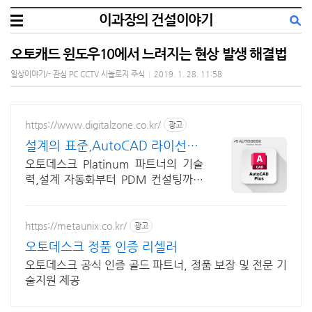
이과장의 건설이야기
오토캐드 윈도우10에서 느려지는 현상 발생 해결법
일상이야기/- 관심 PC CCTV 시놀로지 주식
|
2019. 1. 28. 11:58
https://www.digitalzone.co.kr/
광고
설계의 표준,AutoCAD 라이선스/
상업용
오토데스크 Platinum 파트너의 기술
력,설계 자동화부터 PDM 컨설팅까지
7가지 툴셋이 포함된 소트프웨어
https://metaunix.co.kr/
광고
오토데스크 정품 인증 리셀러
오토데스크 공식 인증 골드 파트너, 정품 보장 및 전문 기
술지원 제공