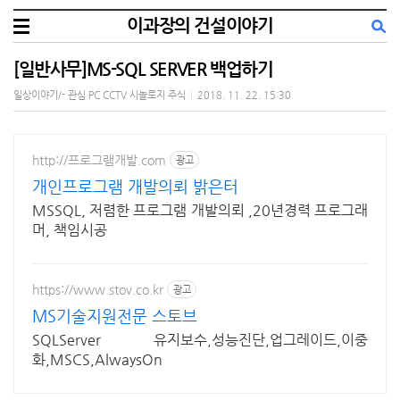
이과장의 건설이야기
[일반사무]MS-SQL SERVER 백업하기
일상이야기/- 관심 PC CCTV 시놀로지 주식
|
2018. 11. 22. 15:30
http://프로그램개발.com
광고
개인프로그램 개발의뢰 밝은터
MSSQL, 저렴한 프로그램 개발의뢰 ,20년경력 프로그래
머, 책임시공
https://www.stov.co.kr
광고
MS기술지원전문 스토브
SQLServer 유지보수,성능진단,업그레이드,이중
화,MSCS,AlwaysOn