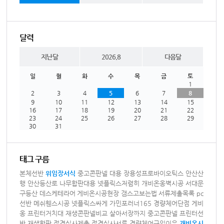
달력
지난달
2026.8
다음달
일
월
화
수
목
금
토
1
2
3
4
5
6
7
8
9
10
11
12
13
14
15
16
17
18
19
20
21
22
23
24
25
26
27
28
29
30
31
태그 구름
본체선반
위임장서식
중고콘판넬 대용
장용성프로바이오틱스
안산산
행
안산등산로
나무합판대용
넷플릭스저렴히
개비온옹벽시공
서대문
구등산
데스케테라어
게비온시공현장
갬스고보는법
서류제출목록
pc
선반
메쉬휀스시공
넷플릭스싸게
가민포러너165
경량체어단점
게비
옹
프린터거치대
재생콘판넬비교
살아서장까지
중고콘판넬
프린터선
반
재생합판
적격심사제출
적격심사서류
경량체어구입이유
개비온시