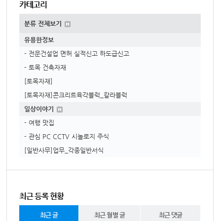
카테고리
분류 전체보기
유용한정보
- 전문건설업 면허 실적신고 하도급신고
- 토목 건축자재
[토목자재]
[토목자재]콘크리트육각블럭_칼라블럭
일상이야기
- 여행 맛집
- 관심 PC CCTV 시놀로지 주식
[일반사무]업무_각종일반서식
최근 등록 현황
최근 글
최근 월별 글
최근 댓글