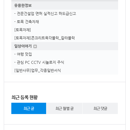
유용한정보
- 전문건설업 면허 실적신고 하도급신고
- 토목 건축자재
[토목자재]
[토목자재]콘크리트육각블럭_칼라블럭
일상이야기
- 여행 맛집
- 관심 PC CCTV 시놀로지 주식
[일반사무]업무_각종일반서식
최근 등록 현황
최근 글
최근 월별 글
최근 댓글