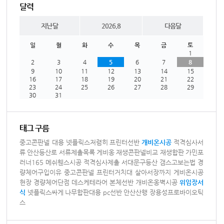
달력
지난달
2026.8
다음달
일
월
화
수
목
금
토
1
2
3
4
5
6
7
8
9
10
11
12
13
14
15
16
17
18
19
20
21
22
23
24
25
26
27
28
29
30
31
태그 구름
중고콘판넬 대용
넷플릭스저렴히
프린터선반
개비온시공
적격심사서
류
안산등산로
서류제출목록
게비옹
재생콘판넬비교
재생합판
가민포
러너165
메쉬휀스시공
적격심사제출
서대문구등산
갬스고보는법
경
량체어구입이유
중고콘판넬
프린터거치대
살아서장까지
게비온시공
현장
경량체어단점
데스케테라어
본체선반
개비온옹벽시공
위임장서
식
넷플릭스싸게
나무합판대용
pc선반
안산산행
장용성프로바이오틱
스