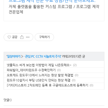
프로그램 제작 전문 무료 상담/견적 받아보세요.
자체 플랫폼을 활용한 커스텀 프로그램 / 프로그램 제작
전문업체
공감
구독하기
'
일상이야기
>
- 관심 PC CCTV 시놀로지 주식
' 카테고리의 다른 글
넷플릭스 싸게 보는법 이방법이 제일 나은듯해요~
(2)
파워빌더_데이터윈도우 수정확인하기
(0)
오토캐드 윈도우10에서 느려지는 현상 발생 해결법
(0)
윈도우10설치시 부팅 USB인식 안되는 현상 해결
(0)
[기타]티스토리 2차도메인 등록 후 구글에드포스트에 등록하기
(0)
댓글
()