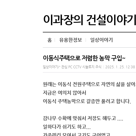
이과장의 건설이야
홈
유용한정보
일상이야기
이동식주택으로 저렴한 농막 구입~
일상이야기/- 관심 PC CCTV 시놀로지 주식
|
2025. 1. 25. 12:38
원래는 이동식 전원주택으로 자연의 삶을 살
지금은 여의치 않아서
이동식 주택농막으로 갈증만 풀려고 합니다.
감나무 수확에 맞춰서 저장도 해두고 ....
일하다가 쉬기도 하고...
가족끼리 모여서 고기도 구어먹고 ...