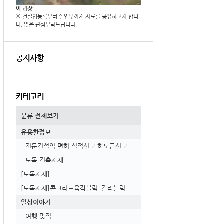
이 과장
※ 건설업등록부터 실업무까지 자료를 공유하고자 합니
다. 많은 관심부탁드립니다.
공지사항
카테고리
분류 전체보기
유용한정보
- 전문건설업 면허 실적신고 하도급신고
- 토목 건축자재
[토목자재]
[토목자재]콘크리트육각블럭_칼라블럭
일상이야기
- 여행 맛집