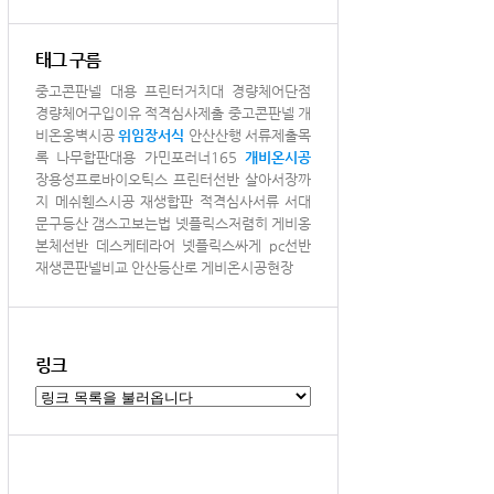
태그 구름
중고콘판넬 대용
프린터거치대
경량체어단점
경량체어구입이유
적격심사제출
중고콘판넬
개
비온옹벽시공
위임장서식
안산산행
서류제출목
록
나무합판대용
가민포러너165
개비온시공
장용성프로바이오틱스
프린터선반
살아서장까
지
메쉬휀스시공
재생합판
적격심사서류
서대
문구등산
갬스고보는법
넷플릭스저렴히
게비옹
본체선반
데스케테라어
넷플릭스싸게
pc선반
재생콘판넬비교
안산등산로
게비온시공현장
링크