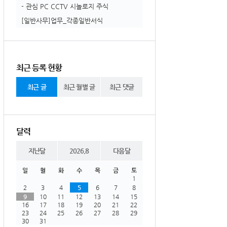
- 관심 PC CCTV 시놀로지 주식
[일반사무]업무_각종일반서식
최근 등록 현황
최근 글
최근 월별 글
최근 댓글
달력
지난달
2026.8
다음달
일
월
화
수
목
금
토
1
2
3
4
5
6
7
8
9
10
11
12
13
14
15
16
17
18
19
20
21
22
23
24
25
26
27
28
29
30
31