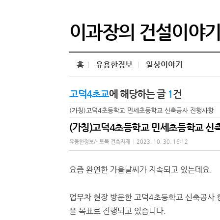
이과장의 건설이야
홈
유용한정보
일상이야기
고덕4초교
에 해당하는 글
1
건
(가칭)고덕4초등학교 민세초등학교 신축공사 진행사항
(가칭)고덕4초등학교 민세초등학교 신
유용한정보/- 토목 건축자재
|
2023. 10. 30. 16:12
요즘 완연한 가을날씨가 지속되고 있는데요.
업무차 현장 방문한 고덕4초등학교 신축공사 현
을 목표로 진행되고 있습니다.