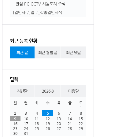
- 관심 PC CCTV 시놀로지 주식
[일반사무]업무_각종일반서식
최근 등록 현황
최근 글
최근 월별 글
최근 댓글
달력
지난달
2026.8
다음달
일
월
화
수
목
금
토
1
2
3
4
5
6
7
8
9
10
11
12
13
14
15
16
17
18
19
20
21
22
23
24
25
26
27
28
29
30
31