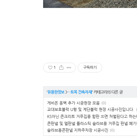
1
구독하기
'
유용한정보
>
- 토목 건축자재
' 카테고리의 다른 글
게비온 옹벽 추가 시공현장 모음
(0)
교대보호블럭 U형 및 계단블럭 현장 시공사진입니다.
KS아닌 콘크리트 거푸집용 합판 쓰면 처벌된다고 하는
콘판넬 및 엘판넬 플라스틱 슬라브용 거푸집 판넬 폐
슬라브용콘판넬 지하주차장 시공사진
(0)