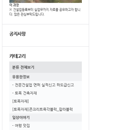
이 과장
※ 건설업등록부터 실업무까지 자료를 공유하고자 합니
다. 많은 관심부탁드립니다.
공지사항
카테고리
분류 전체보기
유용한정보
- 전문건설업 면허 실적신고 하도급신고
- 토목 건축자재
[토목자재]
[토목자재]콘크리트육각블럭_칼라블럭
일상이야기
- 여행 맛집