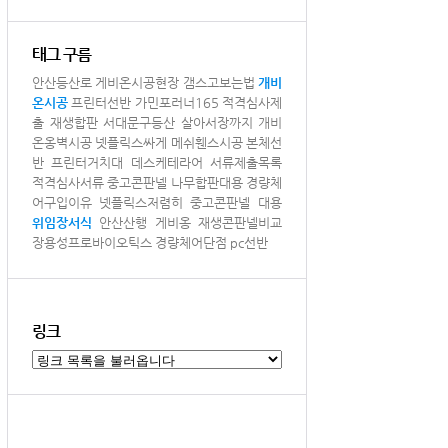
태그 구름
안산등산로
게비온시공현장
갬스고보는법
개비
온시공
프린터선반
가민포러너165
적격심사제
출
재생합판
서대문구등산
살아서장까지
개비
온옹벽시공
넷플릭스싸게
메쉬휀스시공
본체선
반
프린터거치대
데스케테라어
서류제출목록
적격심사서류
중고콘판넬
나무합판대용
경량체
어구입이유
넷플릭스저렴히
중고콘판넬 대용
위임장서식
안산산행
게비옹
재생콘판넬비교
장용성프로바이오틱스
경량체어단점
pc선반
링크