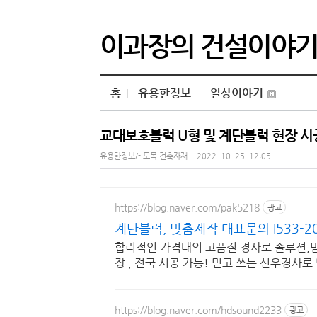
이과장의 건설이야
홈
유용한정보
일상이야기
교대보호블럭 U형 및 계단블럭 현장 
유용한정보/- 토목 건축자재
|
2022. 10. 25. 12:05
https://blog.naver.com/pak5218
광고
계단블럭, 맞춤제작 대표문의 I533-2
합리적인 가격대의 고품질 경사로 솔루션,
장 , 전국 시공 가능! 믿고 쓰는 신우경사
https://blog.naver.com/hdsound2233
광고