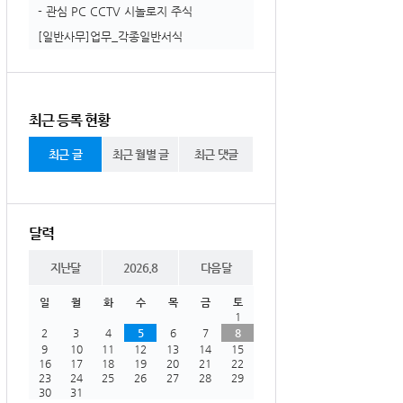
- 관심 PC CCTV 시놀로지 주식
[일반사무]업무_각종일반서식
최근 등록 현황
최근 글
최근 월별 글
최근 댓글
달력
지난달
2026.8
다음달
일
월
화
수
목
금
토
1
2
3
4
5
6
7
8
9
10
11
12
13
14
15
16
17
18
19
20
21
22
23
24
25
26
27
28
29
30
31