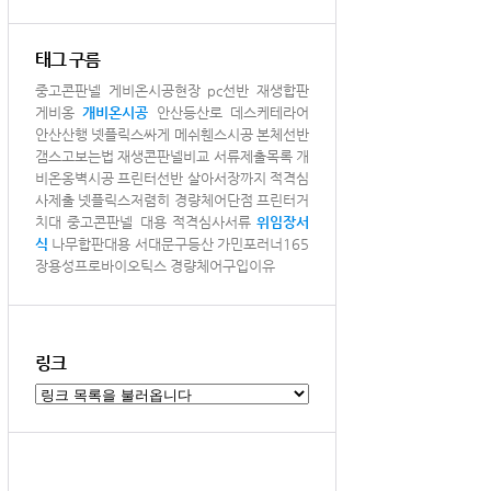
태그 구름
중고콘판넬
게비온시공현장
pc선반
재생합판
게비옹
개비온시공
안산등산로
데스케테라어
안산산행
넷플릭스싸게
메쉬휀스시공
본체선반
갬스고보는법
재생콘판넬비교
서류제출목록
개
비온옹벽시공
프린터선반
살아서장까지
적격심
사제출
넷플릭스저렴히
경량체어단점
프린터거
치대
중고콘판넬 대용
적격심사서류
위임장서
식
나무합판대용
서대문구등산
가민포러너165
장용성프로바이오틱스
경량체어구입이유
링크