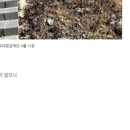
교대점검계단 4줄 시공
지 않으니