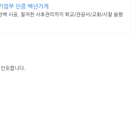
기업부 인증 백년가게
 완벽 시공, 철저한 사후관리까지 학교/관공서/교회/사찰 음향
기인듯합니다.