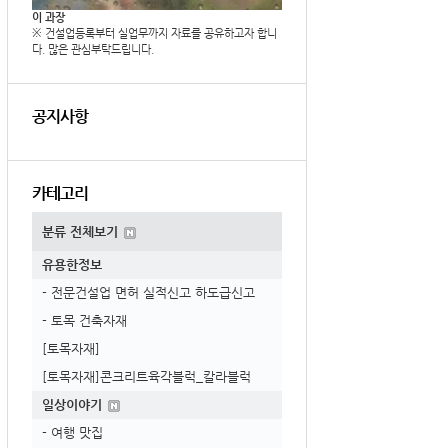
이 과장
※ 건설업등록부터 실업무까지 자료를 공유하고자 합니
다. 많은 관심부탁드립니다.
공지사항
카테고리
분류 전체보기
유용한정보
- 전문건설업 면허 실적신고 하도급신고
- 토목 건축자재
[토목자재]
[토목자재]콘크리트육각블럭_칼라블럭
일상이야기
- 여행 맛집