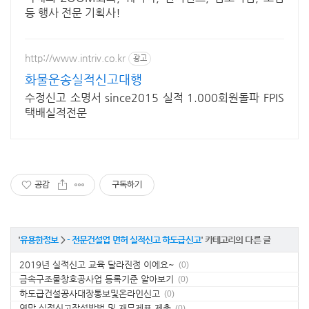
등 행사 전문 기획사!
http://www.intriv.co.kr
광고
화물운송실적신고대행
수정신고 소명서 since2015 실적 1.000회원돌파 FPIS
택배실적전문
공감
구독하기
'
유용한정보
>
- 전문건설업 면허 실적신고 하도급신고
' 카테고리의 다른 글
2019년 실적신고 교육 달라진점 이에요~
(0)
금속구조물창호공사업 등록기준 알아보기
(0)
하도급건설공사대장통보및온라인신고
(0)
연말 실적신고작성방법 및 재무제표 제출
(0)