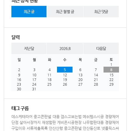
최근 등록 현황
최근 글
최근 월별 글
최근 댓글
달력
지난달
2026.8
다음달
일
월
화
수
목
금
토
1
2
3
4
5
6
7
8
9
10
11
12
13
14
15
16
17
18
19
20
21
22
23
24
25
26
27
28
29
30
31
태그 구름
데스케테라어
중고콘판넬 대용
갬스고보는법
메쉬휀스시공
경량체어
단점
살아서장까지
재생합판
게비온시공현장
나무합판대용
경량체어
구입이유
서류제출목록
안산산행
중고콘판넬
안산등산로
넷플릭스싸