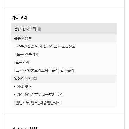
카테고리
분류 전체보기
유용한정보
- 전문건설업 면허 실적신고 하도급신고
- 토목 건축자재
[토목자재]
[토목자재]콘크리트육각블럭_칼라블럭
일상이야기
- 여행 맛집
- 관심 PC CCTV 시놀로지 주식
[일반사무]업무_각종일반서식