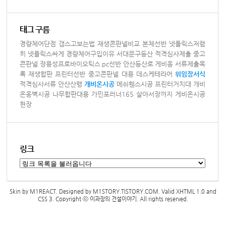
태그 구름
경량체어단점
갬스고보는법
재생콘판넬비교
본체선반
넷플릭스저렴
히
넷플릭스싸게
경량체어구입이유
서대문구등산
적격심사제출
중고
콘판넬
장용성프로바이오틱스
pc선반
안산등산로
게비옹
서류제출목
록
재생합판
프린터선반
중고콘판넬 대용
데스케테라어
위임장서식
적격심사서류
안산산행
개비온시공
메쉬휀스시공
프린터거치대
개비
온옹벽시공
나무합판대용
가민포러너165
살아서장까지
게비온시공
현장
링크
Skin by
M1REACT
. Designed by
M1STORY.TISTORY.COM
. Valid
XHTML 1.0
and
CSS 3
. Copyright ⓒ
이과장의 건설이야기
. All rights reserved.