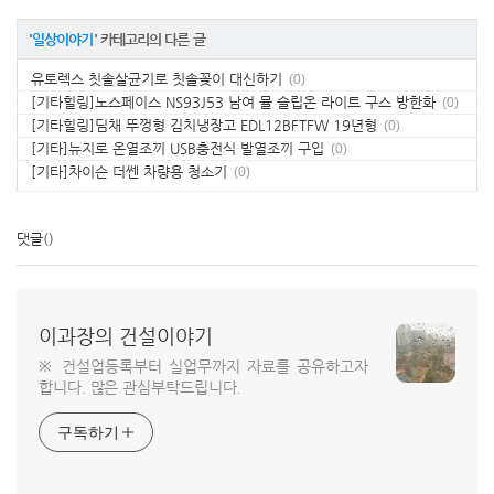
'
일상이야기
' 카테고리의 다른 글
유토렉스 칫솔살균기로 칫솔꽂이 대신하기
(0)
[기타힐링]노스페이스 NS93J53 남여 뮬 슬립온 라이트 구스 방한화
(0)
[기타힐링]딤채 뚜껑형 김치냉장고 EDL12BFTFW 19년형
(0)
[기타]뉴지로 온열조끼 USB충전식 발열조끼 구입
(0)
[기타]차이슨 더쎈 차량용 청소기
(0)
댓글
()
이과장의 건설이야기
※ 건설업등록부터 실업무까지 자료를 공유하고자
합니다. 많은 관심부탁드립니다.
구독하기