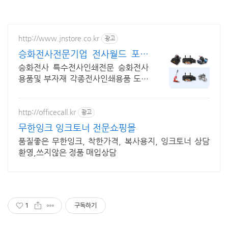
http://www.jnstore.co.kr
광고
승화전사전문기업 전사월드 포토
머그컵만들기 장비판매
승화전사 특수전사인쇄전문 승화전사
용품및 부자재 각종전사인쇄용품 도매
공급
http://officecall.kr
광고
무한잉크 잉크토너 전문쇼핑몰
품질좋은 무한잉크, 착한가격, 복사용지, 잉크토너 상담
환영,쓰지않은 정품 매입상담
1
구독하기