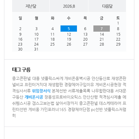
지난달
2026.8
다음달
일
월
화
수
목
금
토
1
2
3
4
5
6
7
8
9
10
11
12
13
14
15
16
17
18
19
20
21
22
23
24
25
26
27
28
29
30
31
태그 구름
중고콘판넬 대용
넷플릭스싸게
개비온옹벽시공
안산등산로
재생콘판
넬비교
프린터거치대
재생합판
경량체어구입이유
게비온시공현장
적
격심사서류
위임장서식
본체선반
서류제출목록
나무합판대용
서대문
구등산
개비온시공
장용성프로바이오틱스
안산산행
적격심사제출
메
쉬휀스시공
갬스고보는법
살아서장까지
중고콘판넬
데스케테라어
프
린터선반
게비옹
가민포러너165
경량체어단점
pc선반
넷플릭스저렴
히