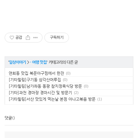
공감
구독하기
'
일상이야기
>
- 여행 맛집
' 카테고리의 다른 글
연희동 맛집 북문아구찜에서 한잔
(0)
[기타힐링]구기동 삼각산머루집
(0)
[기타힐링]남가좌동 똥광 참치정육식당 방문
(0)
[기타]과천 경마장 경마시간 및 방문기
(2)
[기타힐링]서산 맛있게 먹는날 본점 아나고볶음 방문
(1)
댓글
()