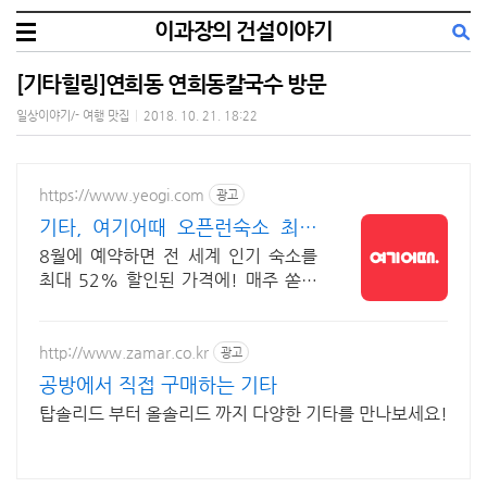
이과장의 건설이야기
[기타힐링]연희동 연희동칼국수 방문
일상이야기/- 여행 맛집
|
2018. 10. 21. 18:22
https://www.yeogi.com
광고
기타, 여기어때 오픈런숙소 최대
81% 할인
8월에 예약하면 전 세계 인기 숙소를
최대 52% 할인된 가격에! 매주 쏟아
지는 다양한 혜택! 앱으로 알림 받고 똑
똑하게 숙소 예약하기
http://www.zamar.co.kr
광고
공방에서 직접 구매하는 기타
탑솔리드 부터 올솔리드 까지 다양한 기타를 만나보세요!