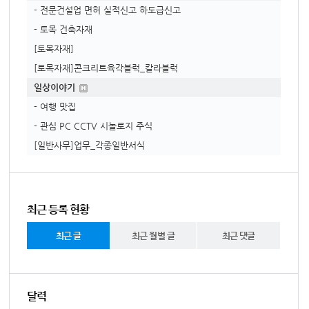
- 전문건설업 면허 실적신고 하도급신고
- 토목 건축자재
[토목자재]
[토목자재]콘크리트육각블럭_칼라블럭
일상이야기
- 여행 맛집
- 관심 PC CCTV 시놀로지 주식
[일반사무]업무_각종일반서식
최근 등록 현황
최근 글
최근 월별 글
최근 댓글
달력