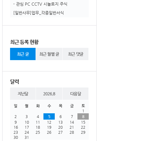
- 관심 PC CCTV 시놀로지 주식
[일반사무]업무_각종일반서식
최근 등록 현황
최근 글
최근 월별 글
최근 댓글
달력
지난달
2026.8
다음달
일
월
화
수
목
금
토
1
2
3
4
5
6
7
8
9
10
11
12
13
14
15
16
17
18
19
20
21
22
23
24
25
26
27
28
29
30
31