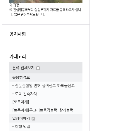
이 과장
※ 건설업등록부터 실업무까지 자료를 공유하고자 합니
다. 많은 관심부탁드립니다.
공지사항
카테고리
분류 전체보기
유용한정보
- 전문건설업 면허 실적신고 하도급신고
- 토목 건축자재
[토목자재]
[토목자재]콘크리트육각블럭_칼라블럭
일상이야기
- 여행 맛집