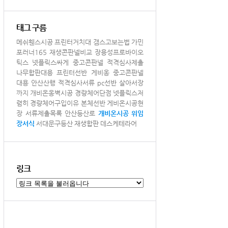
태그 구름
메쉬휀스시공
프린터거치대
갬스고보는법
가민
포러너165
재생콘판넬비교
장용성프로바이오
틱스
넷플릭스싸게
중고콘판넬
적격심사제출
나무합판대용
프린터선반
게비옹
중고콘판넬
대용
안산산행
적격심사서류
pc선반
살아서장
까지
개비온옹벽시공
경량체어단점
넷플릭스저
렴히
경량체어구입이유
본체선반
게비온시공현
장
서류제출목록
안산등산로
개비온시공
위임
장서식
서대문구등산
재생합판
데스케테라어
링크