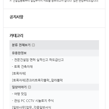
※ 건설업등록부터 실업무까지 자료를 공유하고자 합니다. 많은 관심부탁드립니다.
공지사항
카테고리
분류 전체보기
유용한정보
- 전문건설업 면허 실적신고 하도급신고
- 토목 건축자재
[토목자재]
[토목자재]콘크리트육각블럭_칼라블럭
일상이야기
- 여행 맛집
- 관심 PC CCTV 시놀로지 주식
[일반사무]업무_각종일반서식