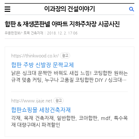
이과장의 건설이야기
합판 & 재생콘판넬 아파트 지하주차장 시공사진
유용한정보/- 토목 건축자재
|
2018. 12. 2. 17:06
https://thinkwood.co.kr/
광고
합판 주방 신발장 문짝교체
낡은 싱크대 문짝만 바꿔도 새집 느낌! 코팅합판 원하는
규격 맞춤 커팅, 누구나 고품질 코팅합판 DIY / 싱크대 문
짝부터 붙박이장까지 모듈형 선택으로 완성
http://www.ijaje.net
광고
합판쇼핑몰 세창건축자재
각재, 목재 건축자재, 일반합판, 코아합판, mdf, 특수목
재 대량구매시 파격할인