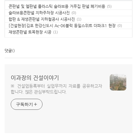
콘판넬 및 엘판넬 플라스틱 슬라브용 거푸집 판넬 폐기비용
(5)
슬라브용콘판넬 지하주차장 시공사진
(0)
합판 & 재생콘판넬 지하철공사 시공사진
(1)
[건설현장]김포 한강신도시 Ac-06블럭 동일스위트 더파크1 현장
(0)
재생콘판넬 토목현장 시공
(1)
댓글
()
이과장의 건설이야기
※ 건설업등록부터 실업무까지 자료를 공유하고자
합니다. 많은 관심부탁드립니다.
구독하기